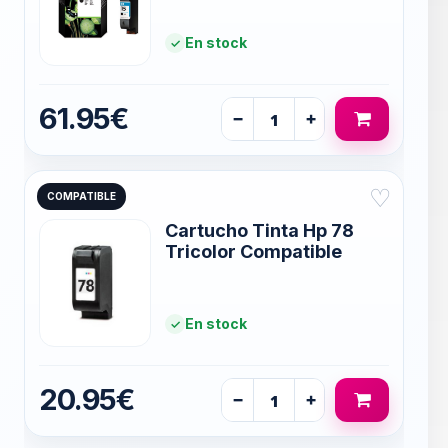
En stock
61.95€
−
+
♡
COMPATIBLE
Cartucho Tinta Hp 78
Tricolor Compatible
En stock
20.95€
−
+