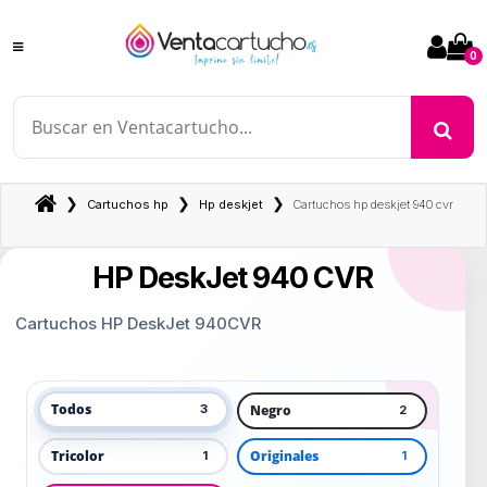
0
❯
❯
❯
Cartuchos hp
Hp deskjet
Cartuchos hp deskjet 940 cvr
HP DeskJet 940 CVR
Cartuchos HP DeskJet 940CVR
Todos
Negro
3
2
Tricolor
Originales
1
1