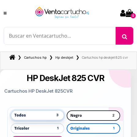
0
❯
❯
❯
Cartuchos hp
Hp deskjet
Cartuchos hp deskjet 825 cvr
HP DeskJet 825 CVR
Cartuchos HP DeskJet 825CVR
Todos
Negro
3
2
Tricolor
Originales
1
1