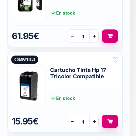
En stock
61.95€
−
+
♡
COMPATIBLE
Cartucho Tinta Hp 17
Tricolor Compatible
En stock
15.95€
−
+