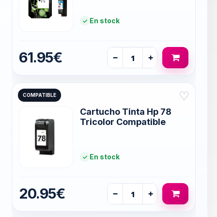
En stock
61.95€
−
+
♡
COMPATIBLE
Cartucho Tinta Hp 78
Tricolor Compatible
En stock
20.95€
−
+