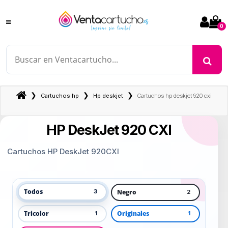
0
❯
❯
❯
Cartuchos hp
Hp deskjet
Cartuchos hp deskjet 920 cxi
HP DeskJet 920 CXI
Cartuchos HP DeskJet 920CXI
Todos
Negro
3
2
Tricolor
Originales
1
1