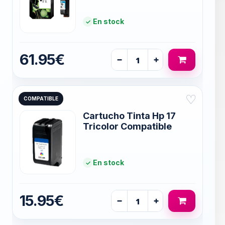
En stock
61.95€
−
+
♡
COMPATIBLE
Cartucho Tinta Hp 17
Tricolor Compatible
En stock
15.95€
−
+